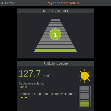
X
Rayonnement solaire
Fermer
INDEX UV ACTUEL
1
Radiations solaire
127.7
2
w/m
Radiations solaire:
Faible
Production par panneaux photovoltaïques:
Faible