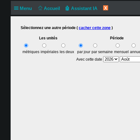
X
Menu
Accueil
🤖 Assistant IA